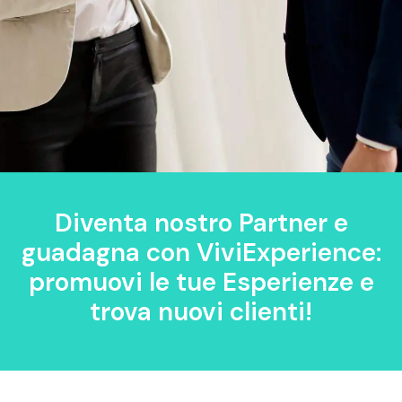
Diventa nostro Partner e
guadagna con ViviExperience:
promuovi le tue Esperienze e
trova nuovi clienti!