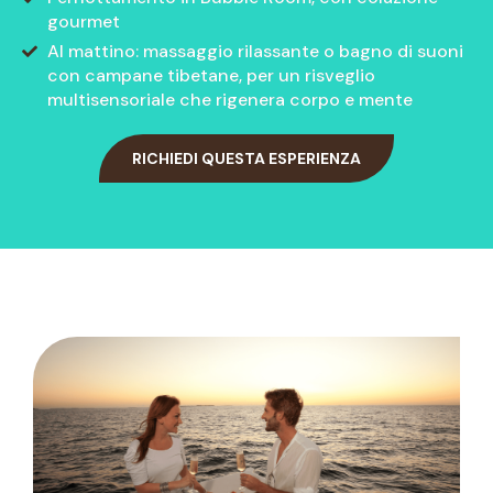
gourmet
Al mattino: massaggio rilassante o bagno di suoni
con campane tibetane, per un risveglio
multisensoriale che rigenera corpo e mente
RICHIEDI QUESTA ESPERIENZA