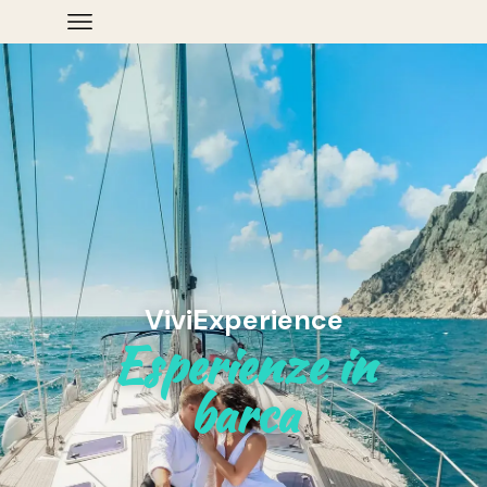
ViviExperience
Esperienze in
barca