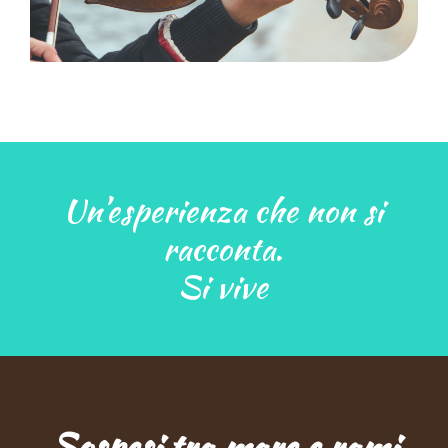
Un’esperienza che non si
racconta.
Si vive
Sospesi tra mare e rami