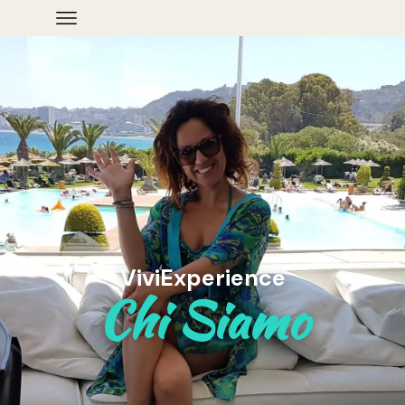
ViviExperience
Chi Siamo