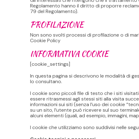
Gli interessati che ritengono che il trattamento 
Regolamento hanno il diritto di proporre reclamo
79 del Regolamento).
PROFILAZIONE
Non sono svolti processi di profilazione o di mar
Cookie Policy
INFORMATIVA COOKIE
[cookie_settings]
In questa pagina si descrivono le modalità di gest
lo consultano.
I cookie sono piccoli file di testo che i siti vi
essere ritrasmessi agli stessi siti alla visita s
informazioni sui siti (senza l’uso dei cookie “te
su un sito, l’utente può ricevere sul suo terminal
alcuni elementi (quali, ad esempio, immagini, mappe
I cookie che utilizziamo sono suddivisi nelle segu