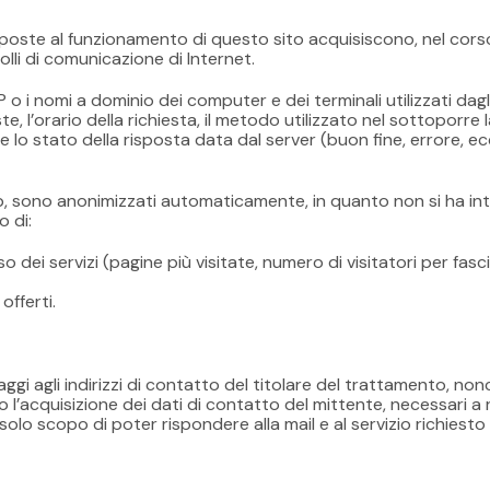
eposte al funzionamento di questo sito acquisiscono, nel corso 
olli di comunicazione di Internet.
IP o i nomi a dominio dei computer e dei terminali utilizzati dagli
e, l’orario della richiesta, il metodo utilizzato nel sottoporre la
 lo stato della risposta data dal server (buon fine, errore, ecc.
 web, sono anonimizzati automaticamente, in quanto non si ha in
 di:
 dei servizi (pagine più visitate, numero di visitatori per fasc
offerti.
aggi agli indirizzi di contatto del titolare del trattamento, non
l’acquisizione dei dati di contatto del mittente, necessari a ri
l solo scopo di poter rispondere alla mail e al servizio richiesto