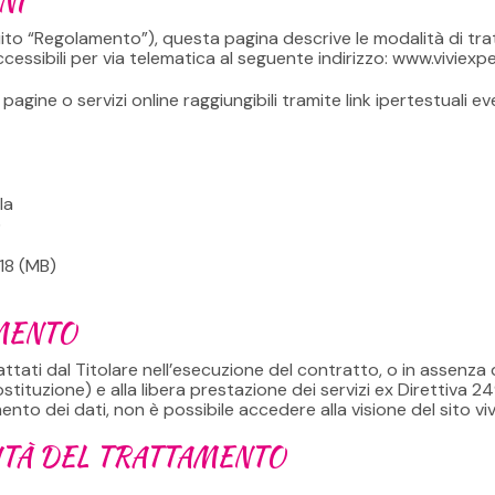
NI
to “Regolamento”), questa pagina descrive le modalità di trat
cessibili per via telematica al seguente indirizzo: www.viviexp
 pagine o servizi online raggiungibili tramite link ipertestuali e
la
5
18 (MB)
MENTO
attati dal Titolare nell’esecuzione del contratto, o in assenza 
ostituzione) e alla libera prestazione dei servizi ex Direttiva 24
nto dei dati, non è possibile accedere alla visione del sito v
ALITÀ DEL TRATTAMENTO