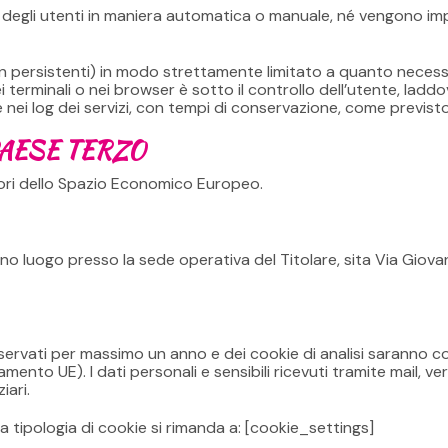
e degli utenti in maniera automatica o manuale, né vengono imp
n persistenti) in modo strettamente limitato a quanto necessar
 terminali o nei browser è sotto il controllo dell’utente, laddo
e nei log dei servizi, con tempi di conservazione, come previs
AESE TERZO
 fuori dello Spazio Economico Europeo.
nno luogo presso la sede operativa del Titolare, sita Via Giova
servati per massimo un anno e dei cookie di analisi saranno co
amento UE). I dati personali e sensibili ricevuti tramite mail, v
iari.
la tipologia di cookie si rimanda a: [cookie_settings]