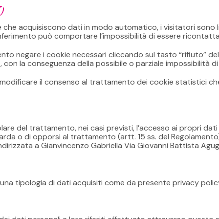
O
che acquisiscono dati in modo automatico, i visitatori sono libe
ferimento può comportare l’impossibilità di essere ricontatta
nto negare i cookie necessari cliccando sul tasto “rifiuto” de
, con la conseguenza della possibile o parziale impossibilità di 
ificare il consenso al trattamento dei cookie statistici che
olare del trattamento, nei casi previsti, l’accesso ai propri dati
guarda o di opporsi al trattamento (artt. 15 ss. del Regolamento
rizzata a Gianvincenzo Gabriella Via Giovanni Battista Agugg
suna tipologia di dati acquisiti come da presente privacy polic