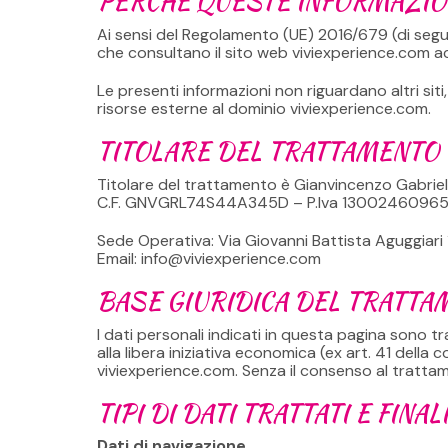
PERCHÉ QUESTE INFORMAZIO
Ai sensi del Regolamento (UE) 2016/679 (di segui
che consultano il sito web viviexperience.com ac
Le presenti informazioni non riguardano altri siti,
risorse esterne al dominio viviexperience.com.
TITOLARE DEL TRATTAMENTO
Titolare del trattamento è Gianvincenzo Gabriel
C.F. GNVGRL74S44A345D – P.Iva 1300246096
Sede Operativa: Via Giovanni Battista Aguggiari 
Email:
info@viviexperience.com
BASE GIURIDICA DEL TRATTA
I dati personali indicati in questa pagina sono tr
alla libera iniziativa economica (ex art. 41 della c
viviexperience.com. Senza il consenso al trattame
TIPI DI DATI TRATTATI E FIN
Dati di navigazione