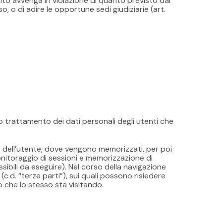
sito avvenga in violazione di quanto previsto dal
 o di adire le opportune sedi giudiziarie (art.
ivo trattamento dei dati personali degli utenti che
ok) dell’utente, dove vengono memorizzati, per poi
monitoraggio di sessioni e memorizzazione di
sibili da eseguire). Nel corso della navigazione
(c.d. “terze parti”), sui quali possono risiedere
to che lo stesso sta visitando.