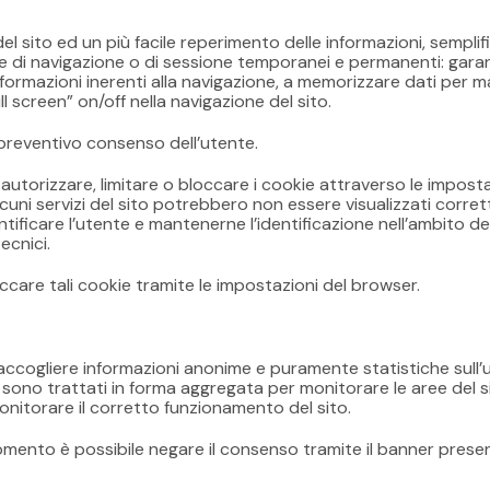
el sito ed un più facile reperimento delle informazioni, semplif
okie di navigazione o di sessione temporanei e permanenti: gara
ormazioni inerenti alla navigazione, a memorizzare dati per m
ll screen” on/off nella navigazione del sito.
il preventivo consenso dell’utente.
autorizzare, limitare o bloccare i cookie attraverso le impostaz
lcuni servizi del sito potrebbero non essere visualizzati corre
ntificare l’utente e mantenerne l’identificazione nell’ambito
ecnici.
ccare tali cookie tramite le impostazioni del browser.
raccogliere informazioni anonime e puramente statistiche sull’util
, sono trattati in forma aggregata per monitorare le aree del s
 monitorare il corretto funzionamento del sito.
omento è possibile negare il consenso tramite il banner present