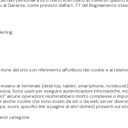
dei dati personali a loro riferiti effettuato attraverso questo 
 al Garante, come previsto dall’art. 77 del Regolamento stesso,
keting.
ione del sito con riferimento all’utilizzo dei cookie e al relat
sitati inviano al terminale (desktop, tablet, smartphone, notebo
uccessiva. Sono usati per eseguire autenticazioni informatiche, 
cnici” alcune operazioni risulterebbero molto complesse o impos
e anche cookie che sono inviati da siti o da web server diversi 
, suoni, specifici link a pagine di altri domini) presenti sul si
enti categorie: